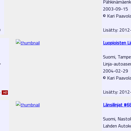
Pähkinämäenk
2003-09-15
© Kari Paavol
19
Lisätty: 201
Luopioisten Li
Suomi, Tampe
⌖
Linja-autoas
2004-02-29
© Kari Paavol
4
Lisätty: 201
HD
Länsilinjat #6
Suomi, Nasto
Lahden Autoko