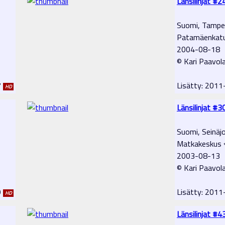
Länsilinjat #2
Suomi, Tampe
Patamäenkat
2004-08-18
© Kari Paavol
7
Lisätty: 201
HD
Länsilinjat #3
Suomi, Seinäjo
Matkakeskus 
2003-08-13
© Kari Paavol
9
Lisätty: 201
HD
Länsilinjat #4