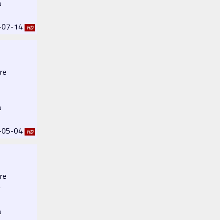
a
2-07-14
HD
re
a
4-05-04
HD
re
⌖
a