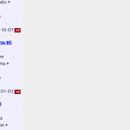
atu ⌖
a
2-10-07
HD
nja #6
re
ema ⌖
a
2-01-07
HD
8
la
ri ⌖