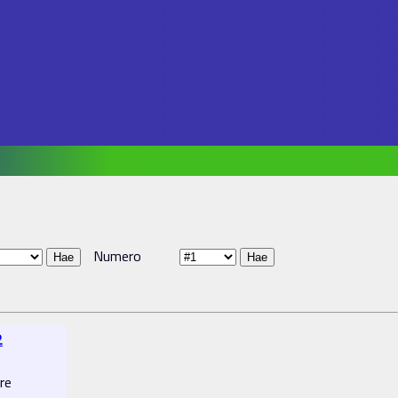
Numero
2
re