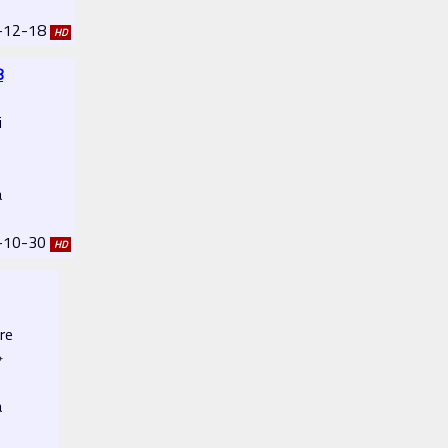
6-12-18
HD
8
i
a
2-10-30
HD
re
⌖
a