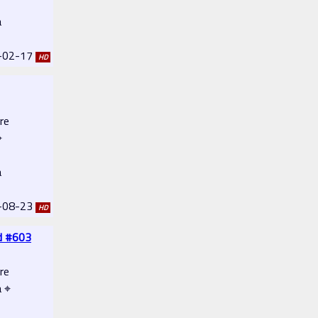
a
3-02-17
HD
re
⌖
a
2-08-23
HD
d #603
re
a ⌖