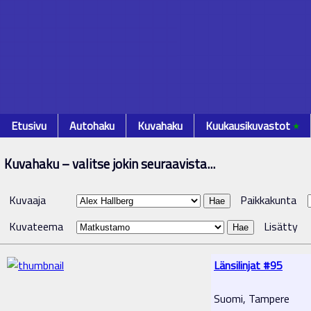
Etusivu
Autohaku
Kuvahaku
Kuukausikuvastot
٭
Kuvahaku – valitse jokin seuraavista...
Kuvaaja
Paikkakunta
Kuvateema
Lisätty
Länsilinjat #95
Suomi, Tampere