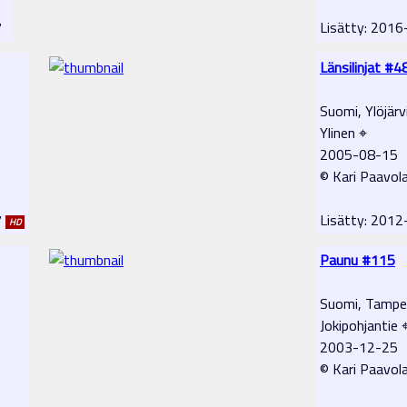
17
Lisätty: 201
Länsilinjat #4
Suomi, Ylöjärv
Ylinen ⌖
2005-08-15
© Kari Paavol
7
Lisätty: 201
HD
Paunu #115
Suomi, Tampe
Jokipohjantie 
2003-12-25
© Kari Paavol