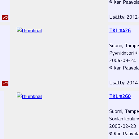
© Kari Paavol
1
Lisätty: 201
HD
TKL #426
Suomi, Tampe
Pyynikintori ⌖
2004-09-24
© Kari Paavol
1
Lisätty: 201
HD
TKL #260
Suomi, Tampe
Sorilan koulu 
2005-02-23
© Kari Paavol