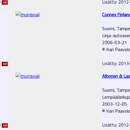
0
Lisätty: 201
HD
Connex Finlan
Suomi, Tampe
Linja-autoas
2006-03-21
© Kari Paavol
6
Lisätty: 201
HD
Alhonen & La
Suomi, Tampe
Lempäälänkuj
2003-12-05
© Kari Paavol
3
Lisätty: 201
HD