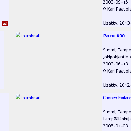
2003-09-15
© Kari Paavol
4
Lisätty: 201
HD
Paunu #90
Suomi, Tampe
Jokipohjantie 
2003-06-13
© Kari Paavol
06
Lisätty: 201
Connex Finlan
Suomi, Tampe
Lempäälänkuj
2005-01-03