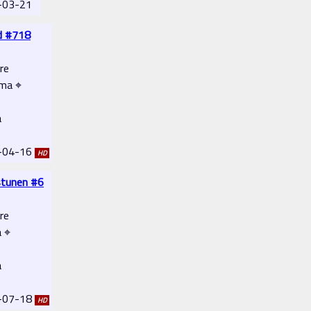
2-03-21
d #718
re
ema ⌖
a
3-04-16
HD
stunen #6
re
a ⌖
a
2-07-18
HD