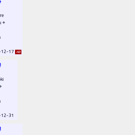
4
re
u ⌖
a
1-12-17
HD
0
ki
⌖
a
1-12-31
3