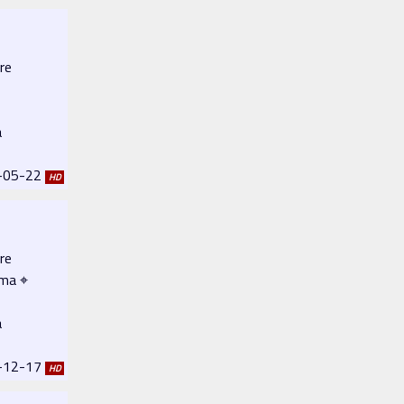
re
a
2-05-22
HD
re
ema ⌖
a
1-12-17
HD