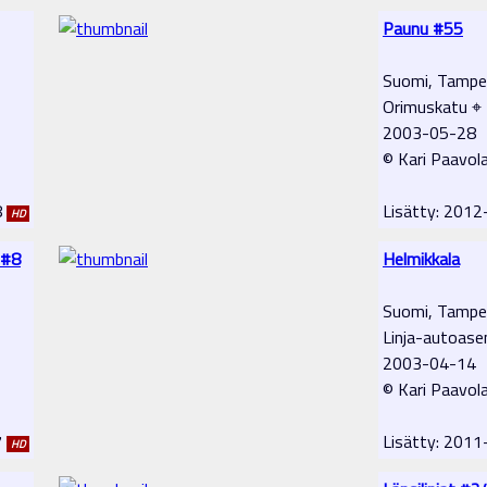
Paunu #55
Suomi, Tampe
Orimuskatu ⌖
2003-05-28
© Kari Paavol
8
Lisätty: 201
HD
 #8
Helmikkala
Suomi, Tampe
Linja-autoas
2003-04-14
© Kari Paavol
7
Lisätty: 201
HD