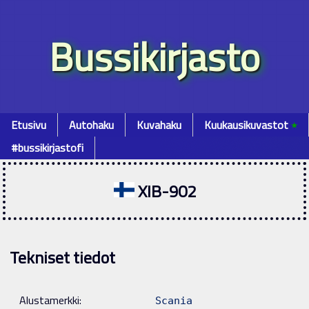
Bussikirjasto
Etusivu
Autohaku
Kuvahaku
Kuukausikuvastot
٭
#bussikirjastofi
XIB-902
Tekniset tiedot
Alustamerkki:
Scania