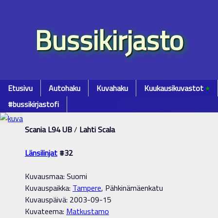
Bussikirjasto
Etusivu
Autohaku
Kuvahaku
Kuukausikuvastot
٭
#bussikirjastofi
Scania L94 UB
/
Lahti Scala
Länsilinjat
#32
Kuvausmaa: Suomi
Kuvauspaikka:
Tampere
, Pähkinämäenkatu
Kuvauspäivä: 2003-09-15
Kuvateema:
Matkustamo