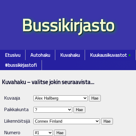
Bussikirjasto
Etusivu
Autohaku
Kuvahaku
Kuukausikuvastot
٭
#bussikirjastofi
Kuvahaku – valitse jokin seuraavista...
Kuvaaja
Paikkakunta
Liikennöitsijä
Numero