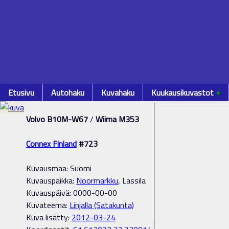
Etusivu
Autohaku
Kuvahaku
Kuukausikuvastot
٭
Volvo B10M-W67
/
Wiima M353
Connex Finland
#723
Kuvausmaa: Suomi
Kuvauspaikka:
Noormarkku
, Lassila
Kuvauspäivä: 0000-00-00
Kuvateema:
Linjalla (Satakunta)
Kuva lisätty:
2012-03-24