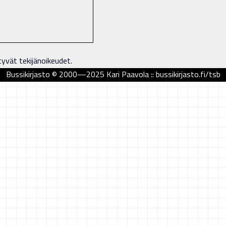
tyvät tekijänoikeudet.
Bussikirjasto © 2000—2025 Kari Paavola :: bussikirjasto.fi/tsb