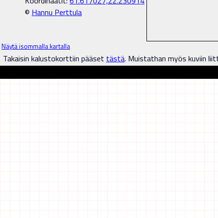
Koordinaatit:
61.617027,22.230914
©
Hannu Perttula
Näytä isommalla kartalla
Takaisin kalustokorttiin pääset
tästä
. Muistathan myös kuviin liit