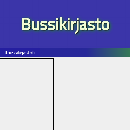
Bussikirjasto
#bussikirjastofi