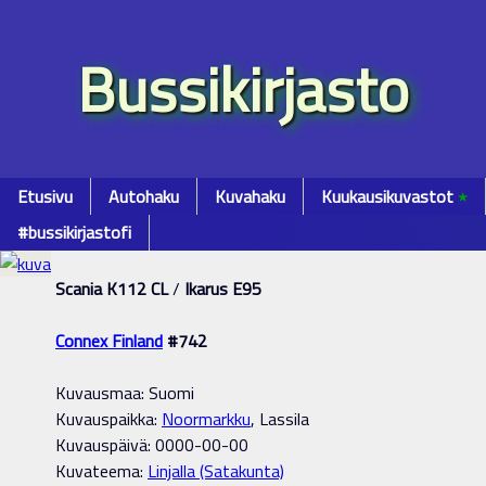
Bussikirjasto
Etusivu
Autohaku
Kuvahaku
Kuukausikuvastot
٭
#bussikirjastofi
Scania K112 CL
/
Ikarus E95
Connex Finland
#742
Kuvausmaa: Suomi
Kuvauspaikka:
Noormarkku
, Lassila
Kuvauspäivä: 0000-00-00
Kuvateema:
Linjalla (Satakunta)