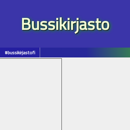
Bussikirjasto
#bussikirjastofi