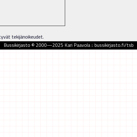
tyvät tekijänoikeudet.
Bussikirjasto © 2000—2025 Kari Paavola :: bussikirjasto.fi/tsb