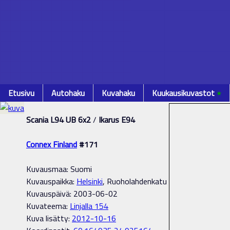
Etusivu
Autohaku
Kuvahaku
Kuukausikuvastot
٭
Scania L94 UB 6x2
/
Ikarus E94
Connex Finland
#171
Kuvausmaa: Suomi
Kuvauspaikka:
Helsinki
, Ruoholahdenkatu
Kuvauspäivä: 2003-06-02
Kuvateema:
Linjalla 154
Kuva lisätty:
2012-10-16