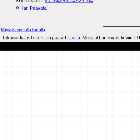
Koordinaatit:
60.164935,24.925164
©
Kari Paavola
Näytä isommalla kartalla
Takaisin kalustokorttiin pääset
tästä
. Muistathan myös kuviin liit