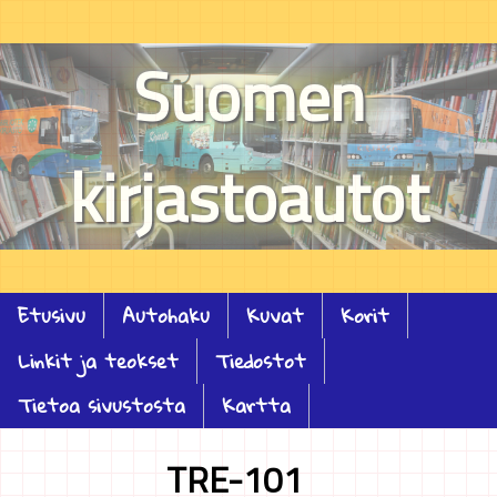
Suomen
kirjastoautot
Etusivu
Autohaku
Kuvat
Korit
Linkit ja teokset
Tiedostot
Tietoa sivustosta
Kartta
TRE-101