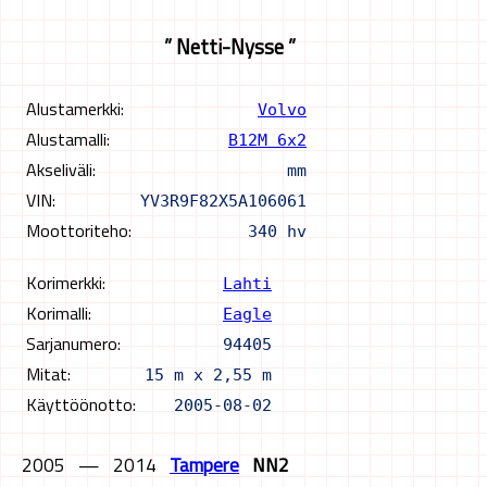
” Netti-Nysse ”
Alustamerkki:
Volvo
Alustamalli:
B12M 6x2
Akseliväli:
mm
VIN:
YV3R9F82X5A106061
Moottoriteho:
340 hv
Korimerkki:
Lahti
Korimalli:
Eagle
Sarjanumero:
94405
Mitat:
15 m x 2,55 m
Käyttöönotto:
2005-08-02
2005
—
2014
Tampere
NN2