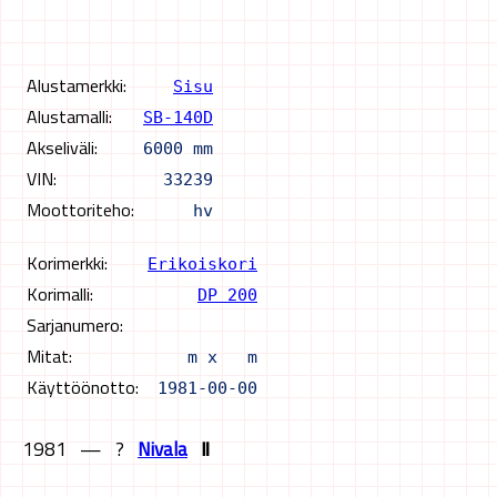
Alustamerkki:
Sisu
Alustamalli:
SB-140D
Akseliväli:
6000 mm
VIN:
33239
Moottoriteho:
hv
Korimerkki:
Erikoiskori
Korimalli:
DP 200
Sarjanumero:
Mitat:
m x m
Käyttöönotto:
1981-00-00
1981
—
?
Nivala
Ⅱ