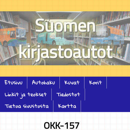
Suomen
kirjastoautot
Etusivu
Autohaku
Kuvat
Korit
Linkit ja teokset
Tiedostot
Tietoa sivustosta
Kartta
OKK-157