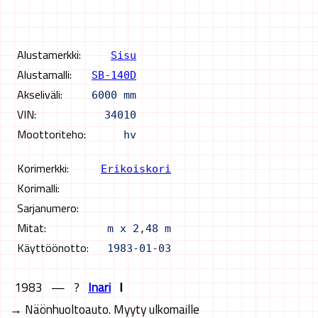
Alustamerkki:
Sisu
Alustamalli:
SB-140D
Akseliväli:
6000 mm
VIN:
34010
Moottoriteho:
hv
Korimerkki:
Erikoiskori
Korimalli:
Sarjanumero:
Mitat:
m x 2,48 m
Käyttöönotto:
1983-01-03
1983
—
?
Inari
Ⅰ
→ Näönhuoltoauto. Myyty ulkomaille