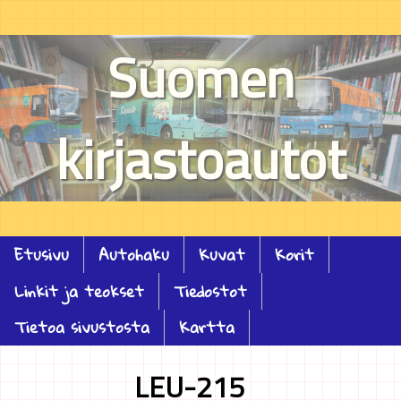
Suomen
kirjastoautot
Etusivu
Autohaku
Kuvat
Korit
Linkit ja teokset
Tiedostot
Tietoa sivustosta
Kartta
LEU-215