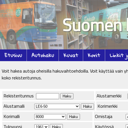
Suomen k
Etusivu
Autohaku
Kuvat
Korit
Linkit 
Voit hakea autoja oheisilla hakuvaihtoehdoilla. Voit käyttää vain 
koko rekisteritunnus.
Rekisteritunnus
Alustamerkki
Alustamalli
Korimerkki
Korimalli
Omistaja
Tulovuosi
Käytössä