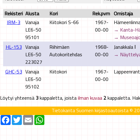
Rekisteri
Alusta
Kori
Rek.pvm
Omistaja
IRM-3
Vanaja
Kiitokori S-66
1967-
Hämeenlinn
LE6-50
00-00
→ Kanta-Häm
95101
→ Museoajo
HL-153
Vanaja
Riihimäen
1968-
Janakkala Ⅰ
LE6-50
Autokoritehdas
00-00
→ Näyttely
223027
GHC-53
Vanaja
Kiitokori
1967-
Lappeenran
LE6-50
00-00
95102
Löytyi yhteensä
3
kappaletta, joista
ilman kuvaa
2
kappaletta. Hak
Tietokanta Suomen kirjastoautoista © 201
Facebook
Twitter
Email
WhatsApp