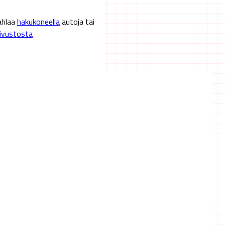
kahlaa
hakukoneella
autoja tai
sivustosta