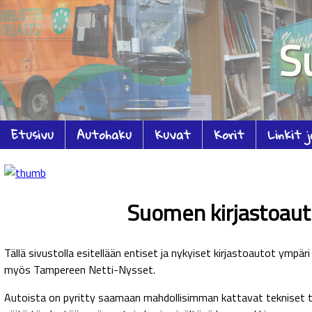
S
Etusivu
Autohaku
Kuvat
Korit
Linkit 
Suomen kirjastoaut
Tällä sivustolla esitellään entiset ja nykyiset kirjastoautot ympä
myös Tampereen Netti-Nysset.
Autoista on pyritty saamaan mahdollisimman kattavat tekniset ti