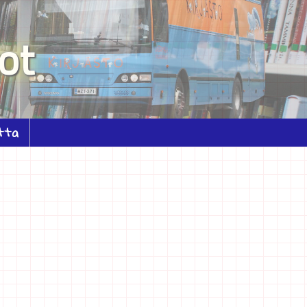
ot
tta