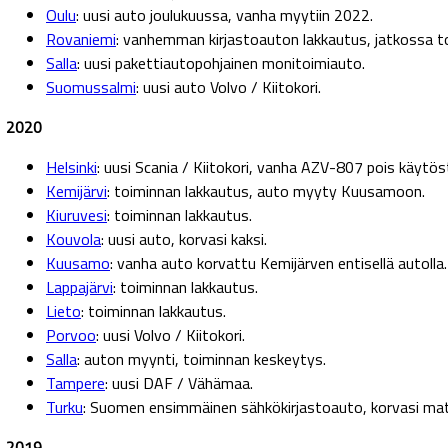
Oulu
: uusi auto joulukuussa, vanha myytiin 2022.
Rovaniemi
: vanhemman kirjastoauton lakkautus, jatkossa to
Salla
: uusi pakettiautopohjainen monitoimiauto.
Suomussalmi
: uusi auto Volvo / Kiitokori.
2020
Helsinki
: uusi Scania / Kiitokori, vanha AZV-807 pois käytös
Kemijärvi
: toiminnan lakkautus, auto myyty Kuusamoon.
Kiuruvesi
: toiminnan lakkautus.
Kouvola
: uusi auto, korvasi kaksi.
Kuusamo
: vanha auto korvattu Kemijärven entisellä autolla.
Lappajärvi
: toiminnan lakkautus.
Lieto
: toiminnan lakkautus.
Porvoo
: uusi Volvo / Kiitokori.
Salla
: auton myynti, toiminnan keskeytys.
Tampere
: uusi DAF / Vähämaa.
Turku
: Suomen ensimmäinen sähkökirjastoauto, korvasi mata
2019