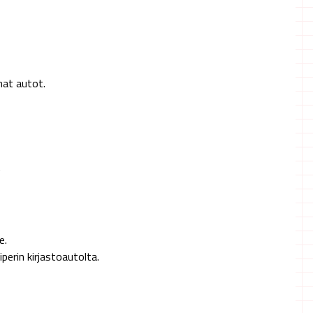
hat autot.
.
e.
perin kirjastoautolta.