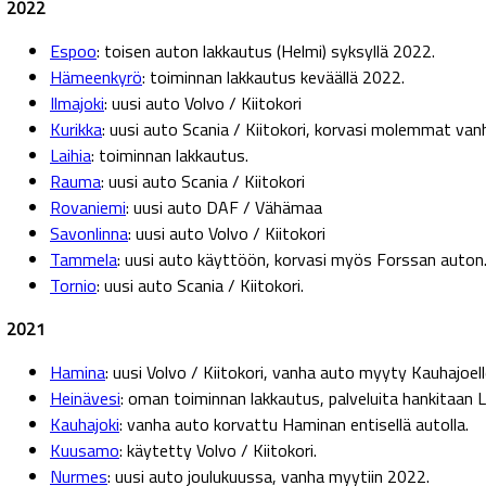
2022
Espoo
: toisen auton lakkautus (Helmi) syksyllä 2022.
Hämeenkyrö
: toiminnan lakkautus keväällä 2022.
Ilmajoki
: uusi auto Volvo / Kiitokori
Kurikka
: uusi auto Scania / Kiitokori, korvasi molemmat van
Laihia
: toiminnan lakkautus.
Rauma
: uusi auto Scania / Kiitokori
Rovaniemi
: uusi auto DAF / Vähämaa
Savonlinna
: uusi auto Volvo / Kiitokori
Tammela
: uusi auto käyttöön, korvasi myös Forssan auton
Tornio
: uusi auto Scania / Kiitokori.
2021
Hamina
: uusi Volvo / Kiitokori, vanha auto myyty Kauhajoell
Heinävesi
: oman toiminnan lakkautus, palveluita hankitaan Li
Kauhajoki
: vanha auto korvattu Haminan entisellä autolla.
Kuusamo
: käytetty Volvo / Kiitokori.
Nurmes
: uusi auto joulukuussa, vanha myytiin 2022.