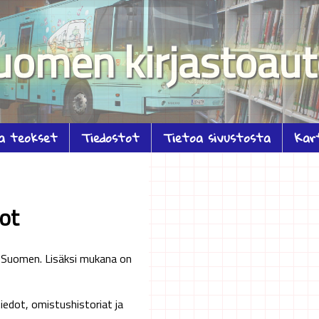
uomen kirjastoaut
ja teokset
Tiedostot
Tietoa sivustosta
Kar
ot
ri Suomen. Lisäksi mukana on
edot, omistushistoriat ja