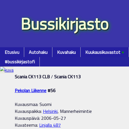
Bussikirjasto
Etusivu
Autohaku
Kuvahaku
Kuukausikuvastot
٭
#bussikirjastofi
Scania CK113 CLB
/
Scania CK113
Pekolan Liikenne
#56
Kuvausmaa: Suomi
Kuvauspaikka:
Helsinki
, Mannerheimintie
Kuvauspäivä: 2006-05-27
Kuvateema:
Linjalla 487