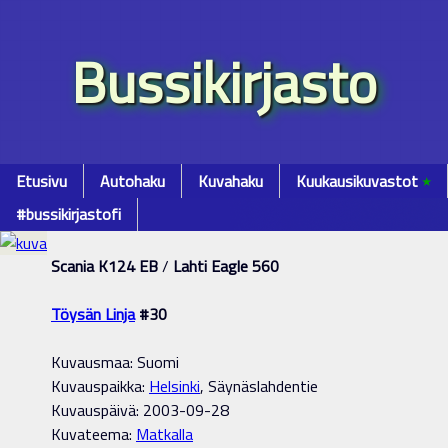
Bussikirjasto
Etusivu
Autohaku
Kuvahaku
Kuukausikuvastot
٭
#bussikirjastofi
Scania K124 EB
/
Lahti Eagle 560
Töysän Linja
#30
Kuvausmaa: Suomi
Kuvauspaikka:
Helsinki
, Säynäslahdentie
Kuvauspäivä: 2003-09-28
Kuvateema:
Matkalla