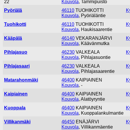
22
Kouvola
, Tammipuisto
Pyöriälä
46110
TUOHIKOTTI
K
Kouvola
, Pyöriäläntie
Tuohikotti
46110
TUOHIKOTTI
K
Kouvola
, Haukisaarentie
Kääpälä
46140
VEKARANJÄRVI
K
Kouvola
, Käävänmutka
Pihlajasuo
46230
VALKEALA
K
Kouvola
, Pihlajasuontie
Pihlajasaari
46230
VALKEALA
K
Kouvola
, Pihlajasaarentie
Matarahonmäki
46400
KAIPIAINEN
K
Kouvola
, -
Kaipiainen
46400
KAIPIAINEN
K
Kouvola
, Alatöyryntie
Kuoppala
46400
KAIPIAINEN
K
Kouvola
, Kuoppalankulmantie
Villikanmäki
46450
ENÄJÄRVI
K
Kouvola
, Villikanmäentie