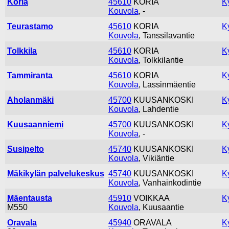
Koria
45610
KORIA
K
Kouvola
, -
Teurastamo
45610
KORIA
K
Kouvola
, Tanssilavantie
Tolkkila
45610
KORIA
K
Kouvola
, Tolkkilantie
Tammiranta
45610
KORIA
K
Kouvola
, Lassinmäentie
Aholanmäki
45700
KUUSANKOSKI
K
Kouvola
, Lahdentie
Kuusaanniemi
45700
KUUSANKOSKI
K
Kouvola
, -
Susipelto
45740
KUUSANKOSKI
K
Kouvola
, Vikiäntie
Mäkikylän palvelukeskus
45740
KUUSANKOSKI
K
Kouvola
, Vanhainkodintie
Mäentausta
45910
VOIKKAA
K
M550
Kouvola
, Kuusaantie
Oravala
45940
ORAVALA
K