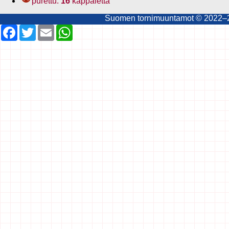
purettu:
16
kappaletta
Suomen tornimuuntamot © 2022–202
Facebook
Twitter
Email
WhatsApp