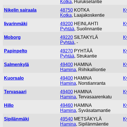
Kotka
, Hurukselantie
Nikelin sairaala
48750
KOTKA
K
Kotka
, Laajakoskentie
Iivarinmäki
49200
HEINLAHTI
K
Pyhtää
, Suolinnantie
Moborg
49220
SILTAKYLÄ
K
Pyhtää
, -
Papinpelto
49270
PYHTÄÄ
K
Pyhtää
, Strukantie
Salmenkylä
49400
HAMINA
K
Hamina
, Riihikalliontie
Kuorsalo
49400
HAMINA
K
Hamina
, Norstianranta
Tervasaari
49400
HAMINA
K
Hamina
, Tervasaarenkatu
Hillo
49460
HAMINA
K
Hamina
, Syväsatamantie
Sipilänmäki
49540
METSÄKYLÄ
K
Hamina
, Sipilänmäentie