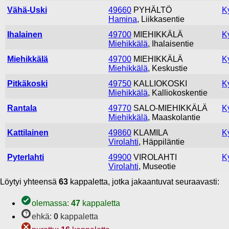
Vähä-Uski
49660
PYHÄLTÖ
K
Hamina
, Liikkasentie
Ihalainen
49700
MIEHIKKÄLÄ
K
Miehikkälä
, Ihalaisentie
Miehikkälä
49700
MIEHIKKÄLÄ
K
Miehikkälä
, Keskustie
Pitkäkoski
49750
KALLIOKOSKI
K
Miehikkälä
, Kalliokoskentie
Rantala
49770
SALO-MIEHIKKÄLÄ
K
Miehikkälä
, Maaskolantie
Kattilainen
49860
KLAMILA
K
Virolahti
, Häppiläntie
Pyterlahti
49900
VIROLAHTI
K
Virolahti
, Museotie
Löytyi yhteensä
63
kappaletta, jotka jakaantuvat seuraavasti:
olemassa:
47
kappaletta
ehkä:
0
kappaletta