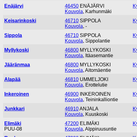
Enäjärvi
46450
ENÄJÄRVI
K
Kouvola
, Karhunmäki
Keisarinkoski
46710
SIPPOLA
K
Kouvola
, -
Sippola
46710
SIPPOLA
K
Kouvola
, Sippolantie
Myllykoski
46800
MYLLYKOSKI
K
Kouvola
, Itäasemantie
Jääränmaa
46800
MYLLYKOSKI
K
Kouvola
, Aitomäentie
Alapää
46810
UMMELJOKI
K
Kouvola
, Erottelutie
Inkeroinen
46900
INKEROINEN
K
Kouvola
, Teininkalliontie
Junkkari
46910
ANJALA
K
Kouvola
, Kuuskoski
Elimäki
47200
ELIMÄKI
K
PUU-08
Kouvola
, Alppiruusuntie