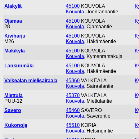
Alakylä
45100
KOUVOLA
K
Kouvola
, Joenrannantie
Ojamaa
45100
KOUVOLA
K
28
Kouvola
, Ojamaantie
Kiviharju
45100
KOUVOLA
K
M26
Kouvola
, Häkämäentie
Mäkikylä
45100
KOUVOLA
K
Kouvola
, Kymenrantakuja
Lankunmäki
45100
KOUVOLA
K
Kouvola
, Häkämäentie
Valkealan mielisairaala
45360
VALKEALA
K
Kouvola
, Sairaalantie
Miettula
45370
VALKEALA
K
PUU-12
Kouvola
, Miettulantie
Savero
45460
SAVERO
K
Kouvola
, Saverontie
Kukonoja
45610
KORIA
K
Kouvola
, Helsingintie