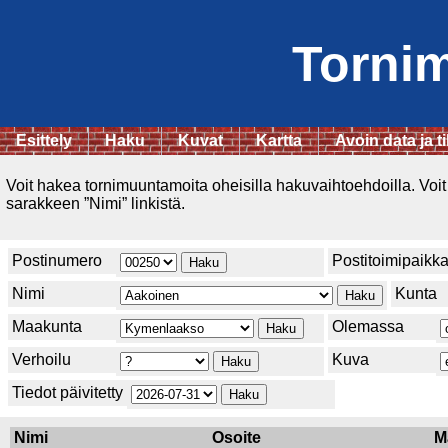
Torni
Esittely
Haku
Kuvat
Kartta
Avoin data ja ti
Voit hakea tornimuuntamoita oheisilla hakuvaihtoehdoilla. Voit
sarakkeen ”Nimi” linkistä.
Postinumero
Postitoimipaikk
Nimi
Kunta
Maakunta
Olemassa
Verhoilu
Kuva
Tiedot päivitetty
Nimi
Osoite
M