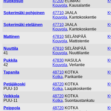
Ruokosuo
47200
ELIMÄKI
K
Kouvola
, Kausalantie
Sokerimäki pohjoinen
47710
JAALA
K
Kouvola
, Kantokoskentie
Sokerimäki eteläinen
47710
JAALA
K
Kouvola
, Kantokoskentie
Mattinen
47810
SELÄNPÄÄ
K
Kouvola
, Mattistentie
Nuuttila
47810
SELÄNPÄÄ
K
41
Kouvola
, Nuuttilantie
Pukkila
47830
HASULA
K
42
Kouvola
, Verlantie
Tapanila
48710
KOTKA
K
Kotka
, Parikantie
Petäjäkoski
48720
KOTKA
K
PUU-10
Kotka
, Laajakoskentie
Veikkola
48720
KOTKA
K
PUU-11
Kotka
, Suontaustankatu
Peippola
48720
KOTKA
K