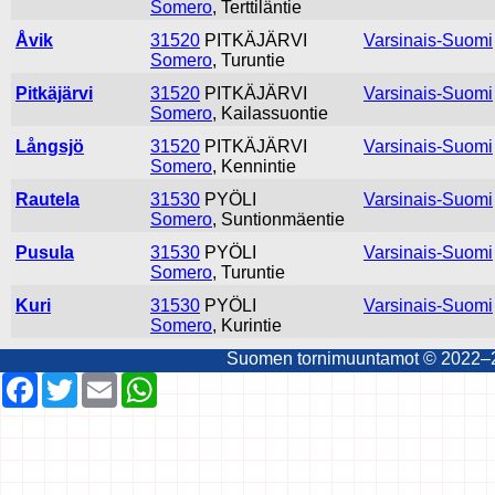
Somero
, Terttiläntie
Åvik
31520
PITKÄJÄRVI
Varsinais-Suomi
Somero
, Turuntie
Pitkäjärvi
31520
PITKÄJÄRVI
Varsinais-Suomi
Somero
, Kailassuontie
Långsjö
31520
PITKÄJÄRVI
Varsinais-Suomi
Somero
, Kennintie
Rautela
31530
PYÖLI
Varsinais-Suomi
Somero
, Suntionmäentie
Pusula
31530
PYÖLI
Varsinais-Suomi
Somero
, Turuntie
Kuri
31530
PYÖLI
Varsinais-Suomi
Somero
, Kurintie
Suomen tornimuuntamot © 2022–202
Facebook
Twitter
Email
WhatsApp