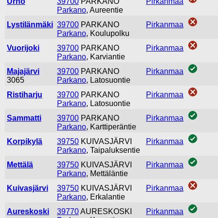
Urho
39700
PARKANO
Pirkanmaa
Parkano
, Aureentie
Lystilänmäki
39700
PARKANO
Pirkanmaa
Parkano
, Koulupolku
Vuorijoki
39700
PARKANO
Pirkanmaa
Parkano
, Karviantie
Majajärvi
39700
PARKANO
Pirkanmaa
3065
Parkano
, Latosuontie
Ristiharju
39700
PARKANO
Pirkanmaa
Parkano
, Latosuontie
Sammatti
39700
PARKANO
Pirkanmaa
Parkano
, Karttiperäntie
Korpikylä
39750
KUIVASJÄRVI
Pirkanmaa
Parkano
, Taipaluksentie
Mettälä
39750
KUIVASJÄRVI
Pirkanmaa
Parkano
, Mettäläntie
Kuivasjärvi
39750
KUIVASJÄRVI
Pirkanmaa
Parkano
, Erkalantie
Aureskoski
39770
AURESKOSKI
Pirkanmaa