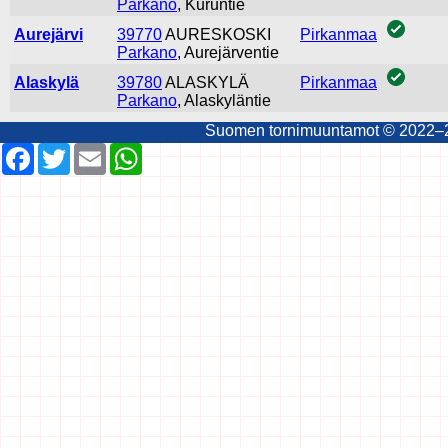
Parkano
, Kuruntie
Aurejärvi
39770
AURESKOSKI
Pirkanmaa
Parkano
, Aurejärventie
Alaskylä
39780
ALASKYLÄ
Pirkanmaa
Parkano
, Alaskyläntie
Suomen tornimuuntamot © 2022–202
Facebook
Twitter
Email
WhatsApp