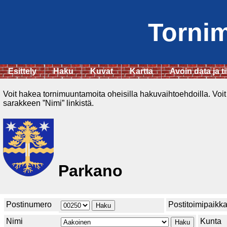
Torni
Esittely
Haku
Kuvat
Kartta
Avoin data ja ti
Voit hakea tornimuuntamoita oheisilla hakuvaihtoehdoilla. Voit
sarakkeen ”Nimi” linkistä.
Parkano
Postinumero
Postitoimipaikk
Nimi
Kunta