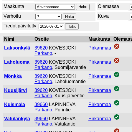
Maakunta
Olemassa
Verhoilu
Kuva
Tiedot päivitetty
Nimi
Osoite
Maakunta
Olemas
Laksonkylä
39620
KOVESJOKI
Pirkanmaa
Parkano
, -
Laholuoma
39620
KOVESJOKI
Pirkanmaa
Parkano
, Suomijärventie
Mönkkä
39620
KOVESJOKI
Pirkanmaa
Parkano
, Laholuomantie
Kuusijärvi
39620
KOVESJOKI
Pirkanmaa
Parkano
, Kuusijärventie
Kuismala
39660
LAPINNEVA
Pirkanmaa
Parkano
, Porintie
Vatulankylä
39660
LAPINNEVA
Pirkanmaa
Parkano
, Vatulantie