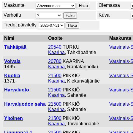
Maakunta
Olemassa
Verhoilu
Kuva
Tiedot päivitetty
Nimi
Osoite
Maakunta
Tähkäpää
20540
TURKU
Varsinais-
Kaarina
, Tähkäpääntie
Voivala
20780
KAARINA
Varsinais-
1495
Kaarina
, Rantalanpolku
Kuotila
21500
PIIKKIÖ
Varsinais-
1371
Kaarina
, Kiekunväljäntie
Harvaluoto
21500
PIIKKIÖ
Varsinais-
Kaarina
, Sahantie
Harvaluodon saha
21500
PIIKKIÖ
Varsinais-
Kaarina
, Sahantie
Yltöinen
21500
PIIKKIÖ
Varsinais-
Kaarina
, Toivonlinnantie
Linnunpää 1
21500
PIIKKIÖ
Varsinais-