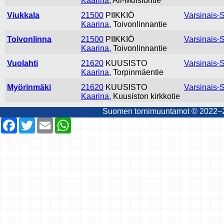
Kaarina
, Ali-Moisiontie
Viukkala
21500
PIIKKIÖ
Varsinais-
Kaarina
, Toivonlinnantie
Toivonlinna
21500
PIIKKIÖ
Varsinais-
Kaarina
, Toivonlinnantie
Vuolahti
21620
KUUSISTO
Varsinais-
Kaarina
, Torpinmäentie
Myörinmäki
21620
KUUSISTO
Varsinais-
Kaarina
, Kuusiston kirkkotie
Suomen tornimuuntamot © 2022–202
Facebook
Twitter
Email
WhatsApp