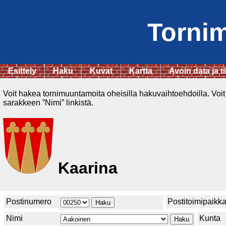
Torni
Esittely
Haku
Kuvat
Kartta
Avoin data ja ti
Voit hakea tornimuuntamoita oheisilla hakuvaihtoehdoilla. Voit
sarakkeen ”Nimi” linkistä.
Kaarina
Postinumero
Postitoimipaikk
Nimi
Kunta