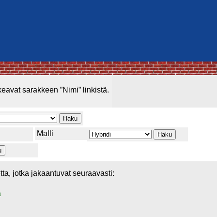
keavat sarakkeen ”Nimi” linkistä.
Malli
ta, jotka jakaantuvat seuraavasti:
a