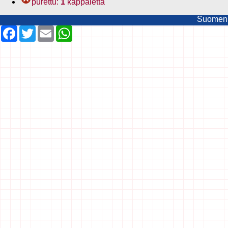
purettu:
1
kappaletta
Suomen t
Facebook
Twitter
Email
WhatsApp