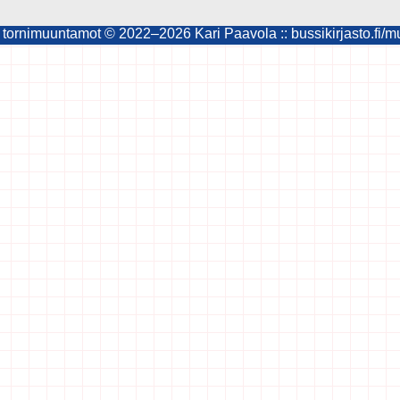
ornimuuntamot © 2022–2026 Kari Paavola :: bussikirjasto.fi/