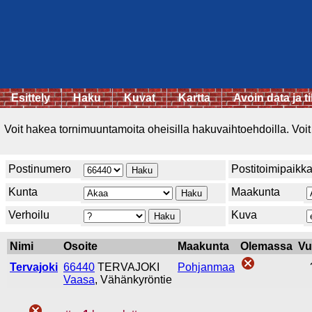
Esittely
Haku
Kuvat
Kartta
Avoin data ja ti
Voit hakea tornimuuntamoita oheisilla hakuvaihtoehdoilla. Voit 
Postinumero
Postitoimipaikk
Kunta
Maakunta
Verhoilu
Kuva
Nimi
Osoite
Maakunta
Olemassa
Vu
Tervajoki
66440
TERVAJOKI
Pohjanmaa
Vaasa
, Vähänkyröntie