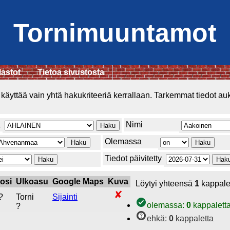
Tornimuuntamot
lastot
Tietoa sivustosta
käyttää vain yhtä hakukriteeriä kerrallaan. Tarkemmat tiedot au
a
Nimi
Olemassa
Tiedot päivitetty
osi
Ulkoasu
Google Maps
Kuva
Löytyi yhteensä
1
kappalet
?
Torni
Sijainti
olemassa:
0
kappalett
?
ehkä:
0
kappaletta