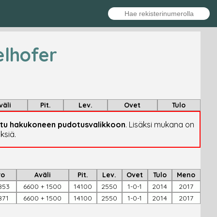
elhofer
väli
Pit.
Lev.
Ovet
Tulo
attu hakukoneen pudotusvalikkoon
. Lisäksi mukana on
ksiä.
ro
Aväli
Pit.
Lev.
Ovet
Tulo
Meno
853
6600 + 1500
14100
2550
1-0-1
2014
2017
871
6600 + 1500
14100
2550
1-0-1
2014
2017