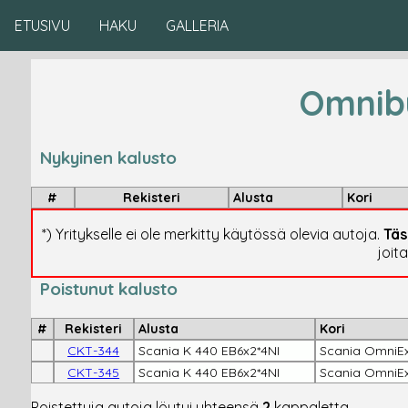
ETUSIVU
HAKU
GALLERIA
Omnibu
Nykyinen kalusto
#
Rekisteri
Alusta
Kori
*) Yritykselle ei ole merkitty käytössä olevia autoja.
Täs
joit
Poistunut kalusto
#
Rekisteri
Alusta
Kori
CKT-344
Scania K 440 EB6x2*4NI
Scania OmniEx
CKT-345
Scania K 440 EB6x2*4NI
Scania OmniEx
Poistettuja autoja löytyi yhteensä
2
kappaletta.