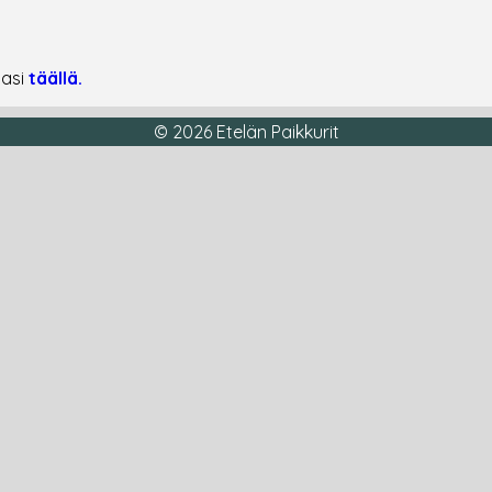
tasi
täällä.
© 2026 Etelän Paikkurit