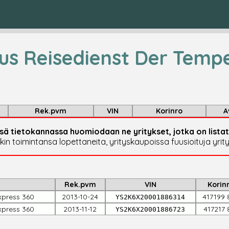
s Reisedienst Der Temp
Rek.pvm
VIN
Korinro
A
sä tietokannassa huomiodaan ne yritykset, jotka on list
akin toimintansa lopettaneita, yrityskaupoissa fuusioituja yrity
Rek.pvm
VIN
Korin
press 360
2013-10-24
417199 
YS2K6X20001886314
press 360
2013-11-12
417217 
YS2K6X20001886723