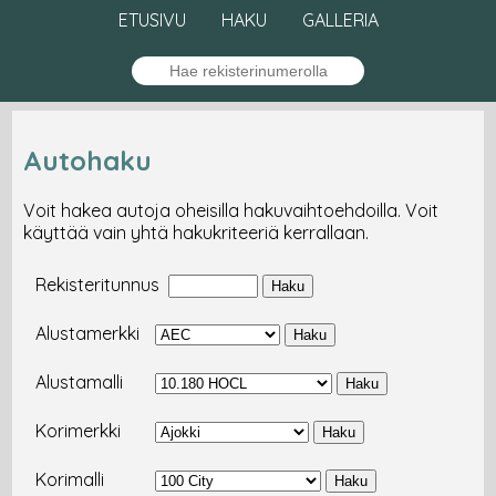
ETUSIVU
HAKU
GALLERIA
Autohaku
Voit hakea autoja oheisilla hakuvaihtoehdoilla. Voit
käyttää vain yhtä hakukriteeriä kerrallaan.
Rekisteritunnus
Alustamerkki
Alustamalli
Korimerkki
Korimalli