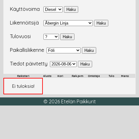
Käyttövoima
Liikennöitsijä
Tulovuosi
Paikallisliikenne
Tiedot päivitetty
Rekisteri
Alusta
Kori
Rek.pvm
Omistaja
Tulo
Meno
Ei tuloksia!
© 2026 Etelän Paikkurit