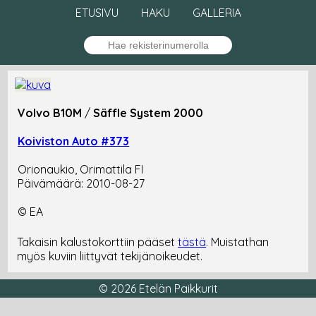
ETUSIVU
HAKU
GALLERIA
Volvo B10M
/
Säffle System 2000
Koiviston Auto #373
Orionaukio, Orimattila FI
Päivämäärä: 2010-08-27
© EA
Takaisin kalustokorttiin pääset
tästä
. Muistathan
myös kuviin liittyvät tekijänoikeudet.
© 2026 Etelän Paikkurit