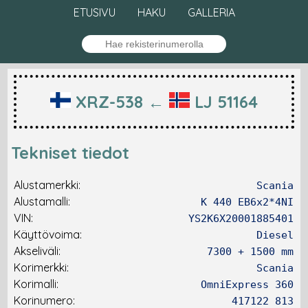
ETUSIVU
HAKU
GALLERIA
XRZ-538 ←
LJ 51164
Tekniset tiedot
Alustamerkki:
Scania
Alustamalli:
K 440 EB6x2*4NI
VIN:
YS2K6X20001885401
Käyttövoima:
Diesel
Akseliväli:
7300 + 1500 mm
Korimerkki:
Scania
Korimalli:
OmniExpress 360
Korinumero:
417122 813