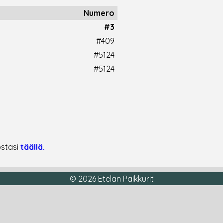
Numero
#3
#409
#5124
#5124
ostasi
täällä.
© 2026 Etelän Paikkurit