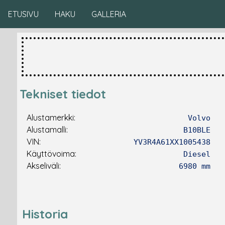
ETUSIVU
HAKU
GALLERIA
Tekniset tiedot
Alustamerkki:
Volvo
Alustamalli:
B10BLE
VIN:
YV3R4A61XX1005438
Käyttövoima:
Diesel
Akseliväli:
6980 mm
Historia