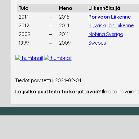
Tulo
Meno
Liikennöitsijä
2014
—
2015
Porvoon Liikenne
2012
—
2014
Jyväskylän Liikenne
2009
—
2011
Nobina Sverige
1999
—
2009
Swebus
Tiedot päivitetty: 2024-02-04
Löysitkö puutteita tai korjattavaa?
Ilmoita havainn