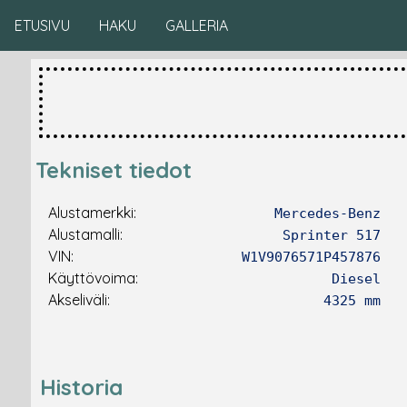
ETUSIVU
HAKU
GALLERIA
Tekniset tiedot
Alustamerkki:
Mercedes-Benz
Alustamalli:
Sprinter 517
VIN:
W1V9076571P457876
Käyttövoima:
Diesel
Akseliväli:
4325 mm
Historia