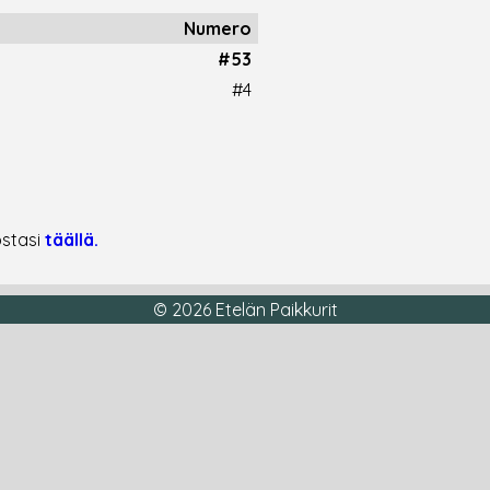
Numero
#53
#4
ostasi
täällä.
© 2026 Etelän Paikkurit