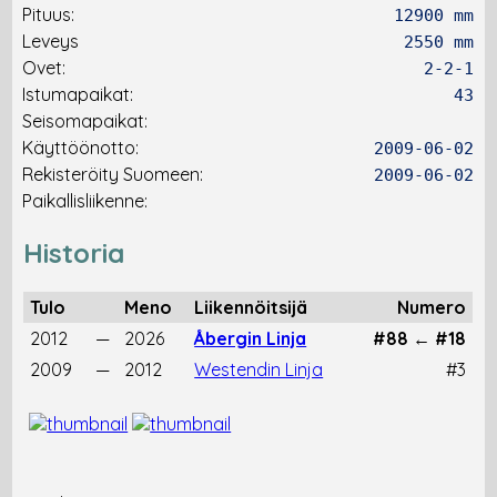
Pituus:
12900 mm
Leveys
2550 mm
Ovet:
2-2-1
Istumapaikat:
43
Seisomapaikat:
Käyttöönotto:
2009-06-02
Rekisteröity Suomeen:
2009-06-02
Paikallisliikenne:
Historia
Tulo
Meno
Liikennöitsijä
Numero
2012
—
2026
Åbergin Linja
#88 ← #18
2009
—
2012
Westendin Linja
#3