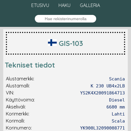
ETUSIVU
HAKU
GALLERIA
GIS-103
Tekniset tiedot
Alustamerkki:
Scania
Alustamalli:
K 230 UB4x2LB
VIN:
YS2K4X20091864713
Käyttövoima:
Diesel
Akseliväli:
6600 mm
Korimerkki:
Lahti
Korimalli:
Scala
Korinumero:
YK900L32090008771