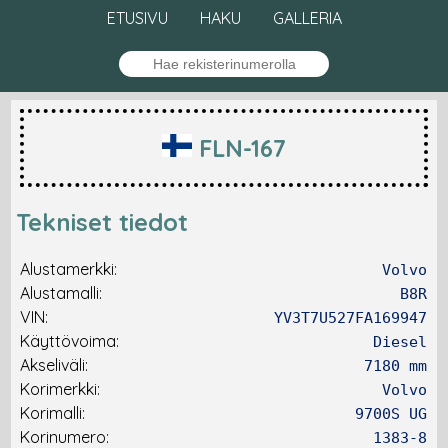
ETUSIVU
HAKU
GALLERIA
FLN-167
Tekniset tiedot
Alustamerkki:
Volvo
Alustamalli:
B8R
VIN:
YV3T7U527FA169947
Käyttövoima:
Diesel
Akseliväli:
7180 mm
Korimerkki:
Volvo
Korimalli:
9700S UG
Korinumero:
1383-8