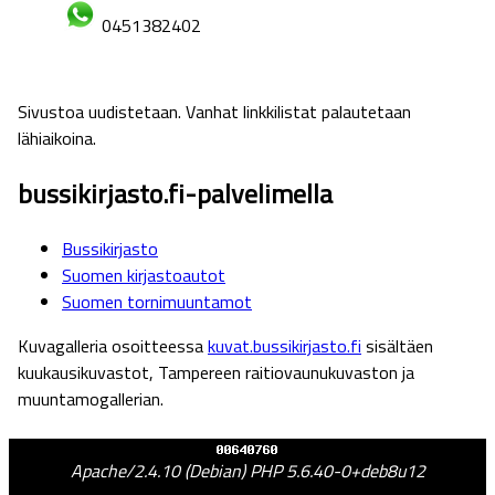
0451382402
Sivustoa uudistetaan. Vanhat linkkilistat palautetaan
lähiaikoina.
bussikirjasto.fi-palvelimella
Bussikirjasto
Suomen kirjastoautot
Suomen tornimuuntamot
Kuvagalleria osoitteessa
kuvat.bussikirjasto.fi
sisältäen
kuukausikuvastot, Tampereen raitiovaunukuvaston ja
muuntamogallerian.
Apache/2.4.10 (Debian) PHP 5.6.40-0+deb8u12