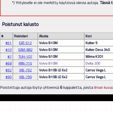
*) Yritykselle ei ole merkitty käytössä olevia autoja.
Tässä t
Poistunut kalusto
#
Rekisteri
Alusta
Kori
#51
EAT-512
Volvo B10M
Kutter 9
#10
EAM-882
Volvo B10M
Kutter Deca 340
#7
TUH-107
Volvo B10M
Wiima K201
#68
MIN-715
Volvo B10M
Delta 200
#92
XIB-792
Volvo B10B LE 6x2
Carrus Vega L
#90
XIB-790
Volvo B10B LE 6x2
Carrus Vega L
Poistettuja autoja löytyi yhteensä
6
kappaletta, joista
ilman kuva