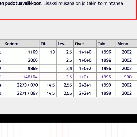
een pudotusvalikkoon
. Lisäksi mukana on joitakin toimintansa
Korinro
Pit.
Lev.
Ovet
Tulo
Meno
1169
13
2,5
1+1+0
1996
2002
0
2006
2,5
1+0+0
1998
2002
5
5869
2,5
1+0+2
1996
2002
8
146164
2,5
1+0+1
1996
1998
9
2273 / 070
14,5
2,55
2+2+1
1999
2002
4
2271 / 067
14,5
2,55
2+2+1
1999
2002
3