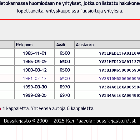
ietokannassa huomiodaan ne yritykset, jotka on listattu hakukon
lopettaneita, yrityskaupoissa fuusioituja yrityksiä.
Rek.pvm
Aväli
Alustanro
1985-11-01
6500
YV31MED13FA01104
1986-05-09
6500
YV31MED1XGA01137
1983-08-12
6500
YV3B10M650000593
1981-02-13
6500
YV3B10M650000095
1999-08-30
6970
YV3R4A618XA00550
1999-08-25
6970
YV3R4A616XA00490
a
1
kappaletta. Yhteensä autoja 6 kappaletta.
Bussikirjasto © 2000—2025 Kari Paavola :: bussikirjasto.fi/tsb