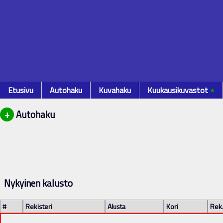
Etusivu
Autohaku
Kuvahaku
Kuukausikuvastot
٭
+
Autohaku
Nykyinen kalusto
#
Rekisteri
Alusta
Kori
Rek