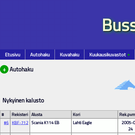
Buss
Etusivu
Autohaku
Kuvahaku
Kuukausikuvastot
٭
+
Autohaku
Nykyinen kalusto
#
Rekisteri
Alusta
Kori
Rek.pv
#6
KBF-712
Scania K114 EB
Lahti Eagle
2005-0
24