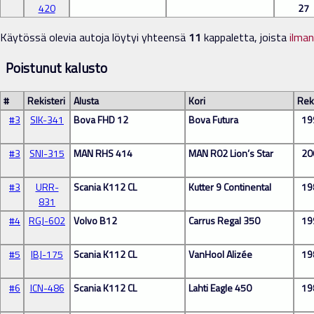
420
27
Käytössä olevia autoja löytyi yhteensä
11
kappaletta, joista
ilma
Poistunut kalusto
#
Rekisteri
Alusta
Kori
Rek
#3
SIK-341
Bova FHD 12
Bova Futura
19
#3
SNI-315
MAN RHS 414
MAN R02 Lion’s Star
20
#3
URR-
Scania K112 CL
Kutter 9 Continental
19
831
#4
RGJ-602
Volvo B12
Carrus Regal 350
19
#5
IBJ-175
Scania K112 CL
VanHool Alizée
19
#6
ICN-486
Scania K112 CL
Lahti Eagle 450
19