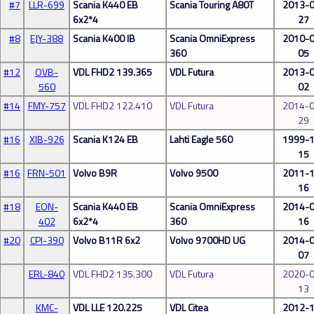
#7
LLR-699
Scania K440 EB
Scania Touring A80T
2013-0
6x2*4
27
#8
EJY-388
Scania K400 IB
Scania OmniExpress
2010-0
360
05
#12
OVB-
VDL FHD2 139.365
VDL Futura
2013-0
560
02
#14
FMY-757
VDL FHD2 122.410
VDL Futura
2014-0
29
#16
XIB-926
Scania K124 EB
Lahti Eagle 560
1999-1
15
#16
FRN-501
Volvo B9R
Volvo 9500
2011-1
16
#18
EON-
Scania K440 EB
Scania OmniExpress
2014-0
402
6x2*4
360
16
#20
CPI-390
Volvo B11R 6x2
Volvo 9700HD UG
2014-0
07
ERL-840
VDL FHD2 135.300
VDL Futura
2020-0
13
KMC-
VDL LLE 120.225
VDL Citea
2012-1