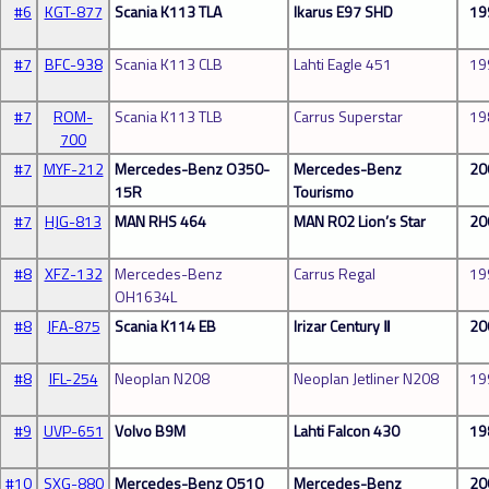
#6
KGT-877
Scania K113 TLA
Ikarus E97 SHD
19
#7
BFC-938
Scania K113 CLB
Lahti Eagle 451
19
#7
ROM-
Scania K113 TLB
Carrus Superstar
19
700
#7
MYF-212
Mercedes-Benz O350-
Mercedes-Benz
20
15R
Tourismo
#7
HJG-813
MAN RHS 464
MAN R02 Lion’s Star
20
#8
XFZ-132
Mercedes-Benz
Carrus Regal
19
OH1634L
#8
JFA-875
Scania K114 EB
Irizar Century Ⅱ
20
#8
IFL-254
Neoplan N208
Neoplan Jetliner N208
19
#9
UVP-651
Volvo B9M
Lahti Falcon 430
19
#10
SXG-880
Mercedes-Benz O510
Mercedes-Benz
20