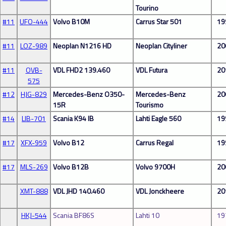
Tourino
#11
UFO-444
Volvo B10M
Carrus Star 501
19
#11
LOZ-989
Neoplan N1216 HD
Neoplan Cityliner
20
#11
OVB-
VDL FHD2 139.460
VDL Futura
20
575
#12
HJG-829
Mercedes-Benz O350-
Mercedes-Benz
20
15R
Tourismo
#14
LIB-701
Scania K94 IB
Lahti Eagle 560
19
#17
XFX-959
Volvo B12
Carrus Regal
19
#17
MLS-269
Volvo B12B
Volvo 9700H
20
XMT-888
VDL JHD 140.460
VDL Jonckheere
20
HKJ-544
Scania BF86S
Lahti 10
19