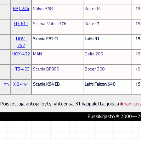
HBJ-244
Volvo B58
Kutter 8
19
ED-611
Scania-Vabis B76
Kutter 7
19
HOV-
Scania F82 CL
Lahti 31
19
252
HOX-422
MAN
Delta 200
19
HTS-403
Scania BF86S
Boxer 300
19
#4
XIB-444
Scania K94 EB
Lahti Falcon 540
19
Poistettuja autoja löytyi yhteensä
31
kappaletta, joista
ilman kuv
Bussikirjasto © 2000—202