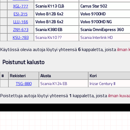
XGL-777
Scania K113 CLB
Carrus Star 502
ESI-315
Volvo B12B 6x2
Volvo 9700HD
LLU-166
Volvo B12B 6x2
Volvo 9700HD NG
ZNY-673
Scania K380 EB
Scania OmniExpress 360
KSU-783
Scania K410 ??
Scania Interlink HD
Käytössä olevia autoja löytyi yhteensä
6
kappaletta, joista
ilman 
Poistunut kalusto
#
Rekisteri
Alusta
Kori
TSG-880
Scania K124 EB
Irizar Century Ⅱ
Poistettuja autoja löytyi yhteensä
1
kappaletta, joista
ilman kuva