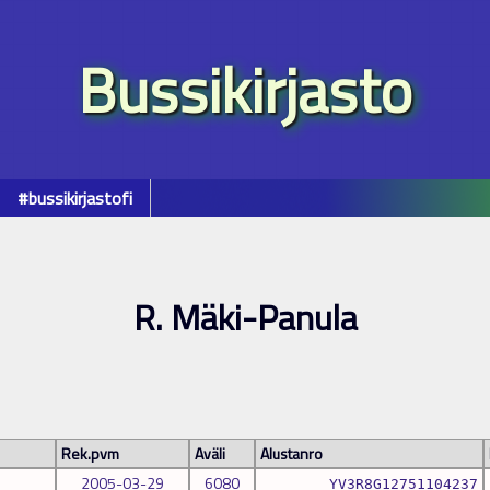
Bussikirjasto
#bussikirjastofi
R. Mäki-Panula
Rek.pvm
Aväli
Alustanro
2005-03-29
6080
YV3R8G12751104237