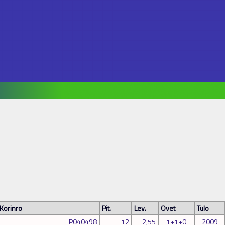
Korinro
Pit.
Lev.
Ovet
Tulo
P040498
12
2,55
1+1+0
2009