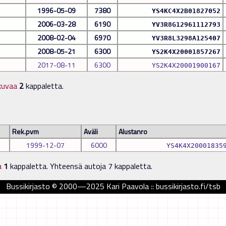
1996-05-09
7380
YS4KC4X2B01827052
2006-03-28
6190
YV3R8G12961112793
2008-02-04
6970
YV3R8L3298A125407
2008-05-21
6300
YS2K4X20001857267
2017-08-11
6300
YS2K4X20001900167
kuvaa
2
kappaletta.
Rek.pvm
Aväli
Alustanro
1999-12-07
6000
YS4K4X20001835
a
1
kappaletta. Yhteensä autoja 7 kappaletta.
Bussikirjasto © 2000—2025 Kari Paavola :: bussikirjasto.fi/tsb