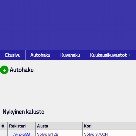
Etusivu
Autohaku
Kuvahaku
Kuukausikuvastot
٭
+
Autohaku
Nykyinen kalusto
#
Rekisteri
Alusta
Kori
AHZ-583
Volvo B12B
Volvo 9700H