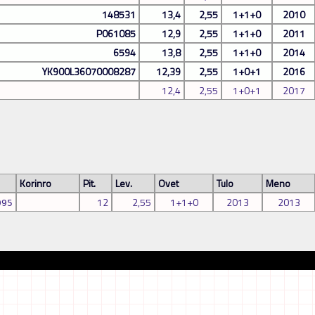
148531
13,4
2,55
1+1+0
2010
P061085
12,9
2,55
1+1+0
2011
6594
13,8
2,55
1+1+0
2014
YK900L36070008287
12,39
2,55
1+0+1
2016
12,4
2,55
1+0+1
2017
Korinro
Pit.
Lev.
Ovet
Tulo
Meno
12
2,55
1+1+0
2013
2013
995