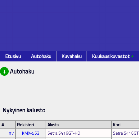
Etusivu
Autohaku
Kuvahaku
Kuukausikuvastot
٭
+
Autohaku
Nykyinen kalusto
#
Rekisteri
Alusta
Kori
#7
KMX-563
Setra S416GT-HD
Setra S416G