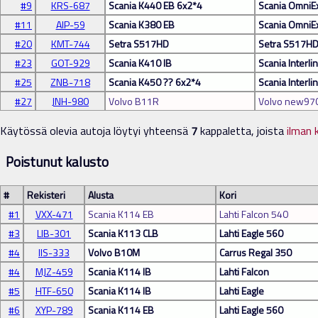
#9
KRS-687
Scania K440 EB 6x2*4
Scania OmniE
#11
AIP-59
Scania K380 EB
Scania OmniE
#20
KMT-744
Setra S517HD
Setra S517H
#23
GOT-929
Scania K410 IB
Scania Interli
#25
ZNB-718
Scania K450 ?? 6x2*4
Scania Interli
#27
JNH-980
Volvo B11R
Volvo new97
Käytössä olevia autoja löytyi yhteensä
7
kappaletta, joista
ilman 
Poistunut kalusto
#
Rekisteri
Alusta
Kori
#1
VXX-471
Scania K114 EB
Lahti Falcon 540
#3
LIB-301
Scania K113 CLB
Lahti Eagle 560
#4
IIS-333
Volvo B10M
Carrus Regal 350
#4
MJZ-459
Scania K114 IB
Lahti Falcon
#5
HTF-650
Scania K114 IB
Lahti Eagle
#6
XYP-789
Scania K114 EB
Lahti Eagle 560