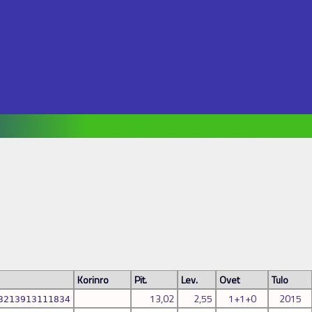
Korinro
Pit.
Lev.
Ovet
Tulo
13,02
2,55
1+1+0
2015
3213913111834