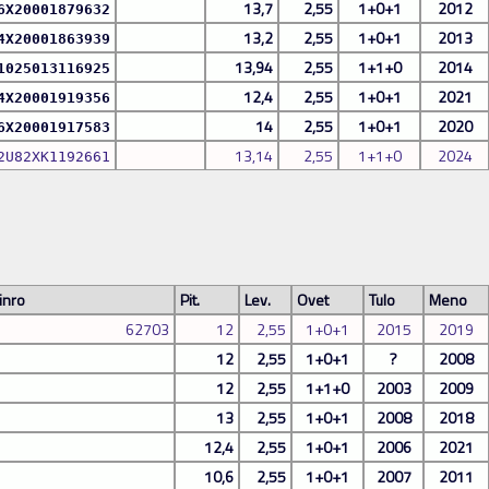
13,7
2,55
1+0+1
2012
6X20001879632
13,2
2,55
1+0+1
2013
4X20001863939
13,94
2,55
1+1+0
2014
1025013116925
12,4
2,55
1+0+1
2021
4X20001919356
14
2,55
1+0+1
2020
6X20001917583
13,14
2,55
1+1+0
2024
2U82XK1192661
inro
Pit.
Lev.
Ovet
Tulo
Meno
62703
12
2,55
1+0+1
2015
2019
12
2,55
1+0+1
?
2008
12
2,55
1+1+0
2003
2009
13
2,55
1+0+1
2008
2018
12,4
2,55
1+0+1
2006
2021
10,6
2,55
1+0+1
2007
2011