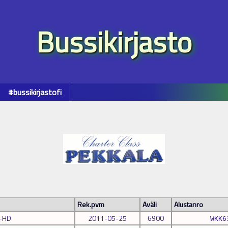
Bussikirjasto
#bussikirjastofi
Rek.pvm
Aväli
Alustanro
T-HD
2011-05-25
6900
WKK6