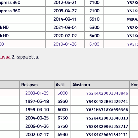
xpress 360
2012-06-21
7100
YS2K
xpress 360
2009-04-27
7100
YS2K
D
2014-08-11
6910
WKK4
nk HD
2021-08-04
6300
YS2K
nk HD
2020-07-02
6400
YS2K
00
2019-04-26
6780
YV3T
kuvaa
2
kappaletta.
Rek.pvm
Aväli
Alustanro
Kor
2003-01-29
5800
YS2K4X20001843846
1997-06-18
5950
YS4KC4X2B01829741
1999-03-10
6000
YV31MA718XA050308
2004-08-25
6750
YS2K4X20001848313
2006-04-26
5750
YS2K4X20001852717
2002-07-17
4930
YS4K4X20001842171