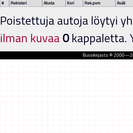
#
Rekisteri
Alusta
Kori
Rek.pvm
Aväli
Poistettuja autoja löytyi 
ilman kuvaa
0
kappaletta. 
Bussikirjasto © 2000—202