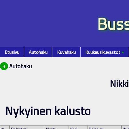
Buss
Etusivu
Autohaku
Kuvahaku
Kuukausikuvastot
٭
+
Autohaku
Nikk
Nykyinen kalusto