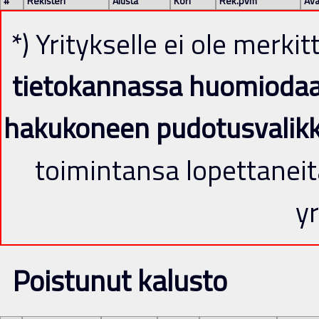
#
Rekisteri
Alusta
Kori
Rek.pvm
Avä
*) Yritykselle ei ole merki
tietokannassa huomiodaan 
hakukoneen pudotusvalik
toimintansa lopettaneit
yr
Poistunut kalusto