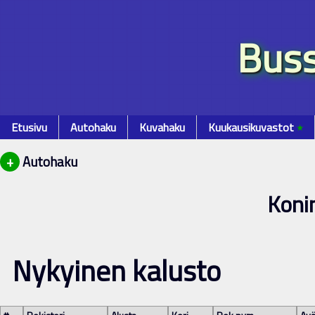
Buss
Etusivu
Autohaku
Kuvahaku
Kuukausikuvastot
٭
+
Autohaku
Koni
Nykyinen kalusto