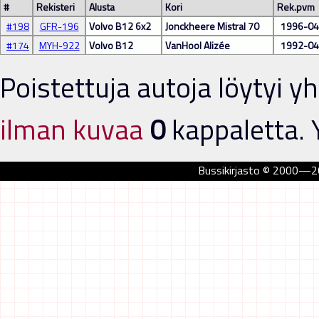
#
Rekisteri
Alusta
Kori
Rek.pvm
#198
GFR-196
Volvo B12 6x2
Jonckheere Mistral 70
1996-04
#174
MYH-922
Volvo B12
VanHool Alizée
1992-04
Poistettuja autoja löytyi 
ilman kuvaa
0
kappaletta. 
Bussikirjasto © 2000—202