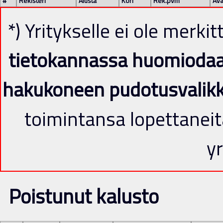
#
Rekisteri
Alusta
Kori
Rek.pvm
Avä
*) Yritykselle ei ole merki
tietokannassa huomiodaan 
hakukoneen pudotusvalik
toimintansa lopettaneit
yr
Poistunut kalusto