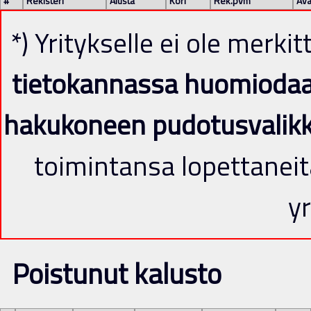
#
Rekisteri
Alusta
Kori
Rek.pvm
Avä
*) Yritykselle ei ole merki
tietokannassa huomiodaan 
hakukoneen pudotusvalik
toimintansa lopettaneit
yr
Poistunut kalusto