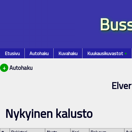
Buss
Etusivu
Autohaku
Kuvahaku
Kuukausikuvastot
٭
+
Autohaku
Elve
Nykyinen kalusto