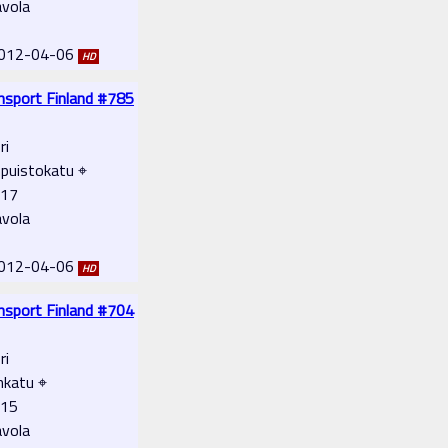
avola
 2012-04-06
HD
ansport Finland #785
ri
puistokatu ⌖
-17
avola
 2012-04-06
HD
ansport Finland #704
ri
nkatu ⌖
-15
avola