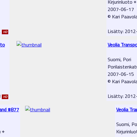
Kirjurinluoto ⌖
2007-06-17
© Kari Paavol
2
Lisätty: 201
HD
uto
Veolia Transp
Suomi, Pori
Porilaistenkat
2007-06-15
© Kari Paavol
3
Lisätty: 201
HD
land #877
Veolia Tr
Suomi, Po
u ⌖
Kirjurinlu