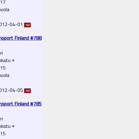
-17
avola
 2012-04-01
HD
ansport Finland #788
ri
nkatu ⌖
-15
avola
 2012-04-05
HD
ansport Finland #785
ri
nkatu ⌖
-15