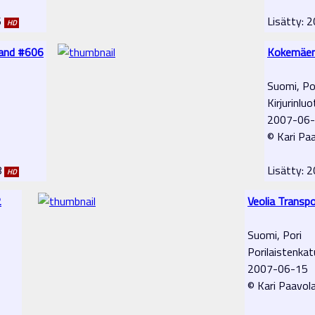
6
Lisätty:
HD
land #606
Kokemäen 
Suomi, Po
Kirjurinlu
2007-06
© Kari Pa
8
Lisätty:
HD
2
Veolia Transp
Suomi, Pori
Porilaistenkat
2007-06-15
© Kari Paavol