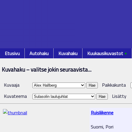
Etusivu
Autohaku
Kuvahaku
Kuukausikuvastot
٭
Kuvahaku – valitse jokin seuraavista...
Kuvaaja
Paikkakunta
Kuvateema
Lisätty
Ruisliikenne
Suomi, Pori