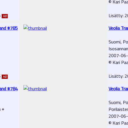
© Kari Pa
5
Lisätty:
HD
land #785
Veolia Tr
Suomi, Po
Isosannan
2007-06
© Kari Pa
6
Lisätty:
HD
land #784
Veolia Tr
Suomi, Po
u ⌖
Porilaiste
2007-06
© Kari Pa