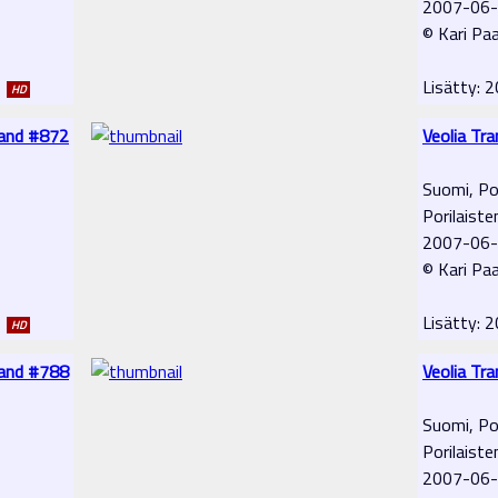
2007-06
© Kari Pa
1
Lisätty:
HD
land #872
Veolia Tr
Suomi, Po
Porilaiste
2007-06
© Kari Pa
1
Lisätty:
HD
land #788
Veolia Tr
Suomi, Po
Porilaiste
2007-06