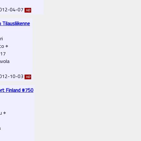
 2012-04-07
HD
Tilausliikenne
ri
oto ⌖
-17
avola
 2012-10-03
HD
ort Finland #750
u ⌖
a