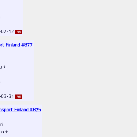
a
2-02-12
HD
ort Finland #877
u ⌖
a
2-03-31
HD
ansport Finland #875
ri
oto ⌖