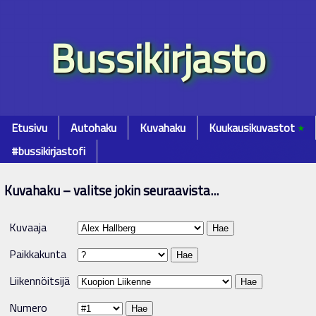
Bussikirjasto
Etusivu
Autohaku
Kuvahaku
Kuukausikuvastot
٭
#bussikirjastofi
Kuvahaku – valitse jokin seuraavista...
Kuvaaja
Paikkakunta
Liikennöitsijä
Numero