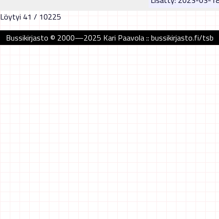
Löytyi 41 / 10225
Bussikirjasto © 2000—2025 Kari Paavola :: bussikirjasto.fi/tsb