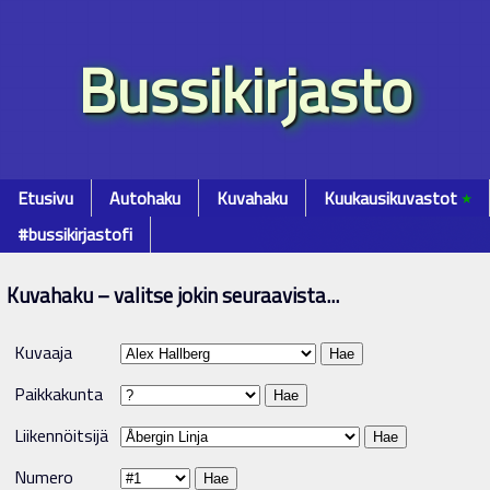
Bussikirjasto
Etusivu
Autohaku
Kuvahaku
Kuukausikuvastot
٭
#bussikirjastofi
Kuvahaku – valitse jokin seuraavista...
Kuvaaja
Paikkakunta
Liikennöitsijä
Numero