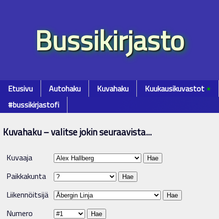
Bussikirjasto
Etusivu
Autohaku
Kuvahaku
Kuukausikuvastot
٭
#bussikirjastofi
Kuvahaku – valitse jokin seuraavista...
Kuvaaja
Paikkakunta
Liikennöitsijä
Numero