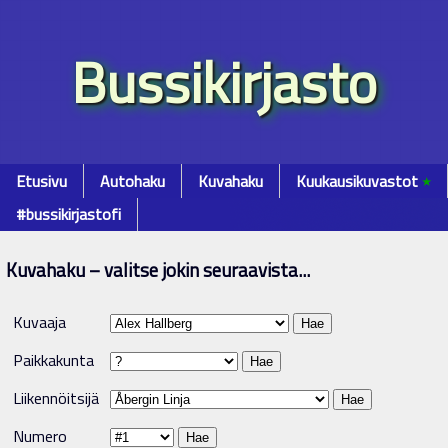
Bussikirjasto
Etusivu
Autohaku
Kuvahaku
Kuukausikuvastot
٭
#bussikirjastofi
Kuvahaku – valitse jokin seuraavista...
Kuvaaja
Paikkakunta
Liikennöitsijä
Numero