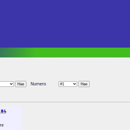
Numero
k #4
re