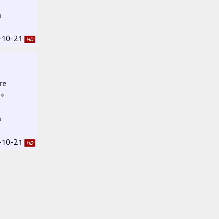
a
8-10-21
HD
re
 ⌖
a
8-10-21
HD