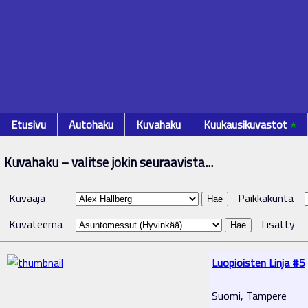
Etusivu
Autohaku
Kuvahaku
Kuukausikuvastot
٭
Kuvahaku – valitse jokin seuraavista...
Kuvaaja
Paikkakunta
Kuvateema
Lisätty
Luopioisten Linja #5
Suomi, Tampere