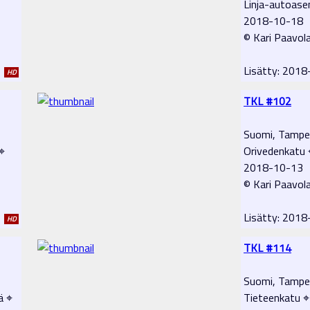
Linja-autoas
2018-10-18
© Kari Paavol
1
Lisätty: 201
HD
TKL #102
Suomi, Tampe
⌖
Orivedenkatu 
2018-10-13
© Kari Paavol
1
Lisätty: 201
HD
TKL #114
Suomi, Tampe
ä ⌖
Tieteenkatu ⌖