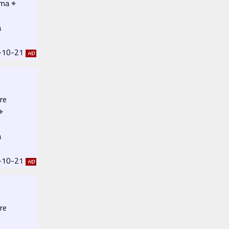
ema ⌖
a
8-10-21
HD
re
⌖
a
8-10-21
HD
re