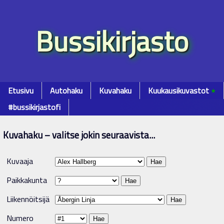
Bussikirjasto
Etusivu
Autohaku
Kuvahaku
Kuukausikuvastot
٭
#bussikirjastofi
Kuvahaku – valitse jokin seuraavista...
Kuvaaja
Paikkakunta
Liikennöitsijä
Numero