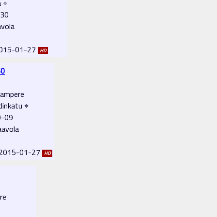
ä ⌖
-30
avola
 2015-01-27
HD
60
Tampere
inkatu ⌖
0-09
aavola
: 2015-01-27
HD
re