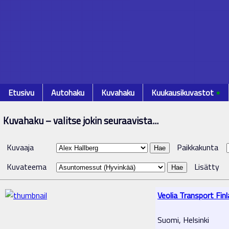
Etusivu
Autohaku
Kuvahaku
Kuukausikuvastot
٭
Kuvahaku – valitse jokin seuraavista...
Kuvaaja
Paikkakunta
Kuvateema
Lisätty
Veolia Transport Fin
Suomi, Helsinki