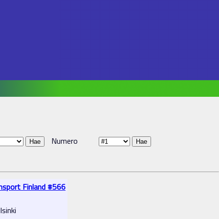
Numero
ansport Finland #566
sinki