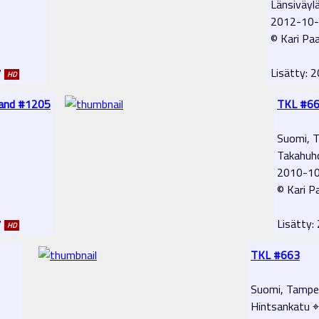
Länsiväyl
2012-10
© Kari Pa
7
Lisätty:
HD
nland #1205
TKL #6
Suomi, 
Takahuhd
2010-1
© Kari P
7
Lisätty
HD
TKL #663
Suomi, Tampe
Hintsankatu ⌖