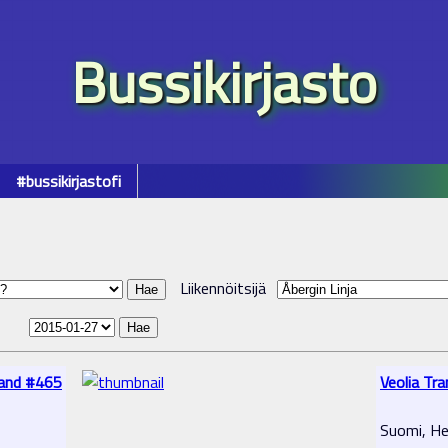
Bussikirjasto
#bussikirjastofi
Liikennöitsijä
land #465
Veolia Tr
Suomi, Hel