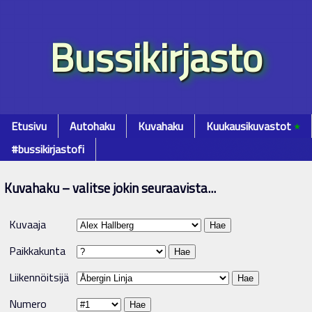
Bussikirjasto
Etusivu
Autohaku
Kuvahaku
Kuukausikuvastot
٭
#bussikirjastofi
Kuvahaku – valitse jokin seuraavista...
Kuvaaja
Paikkakunta
Liikennöitsijä
Numero