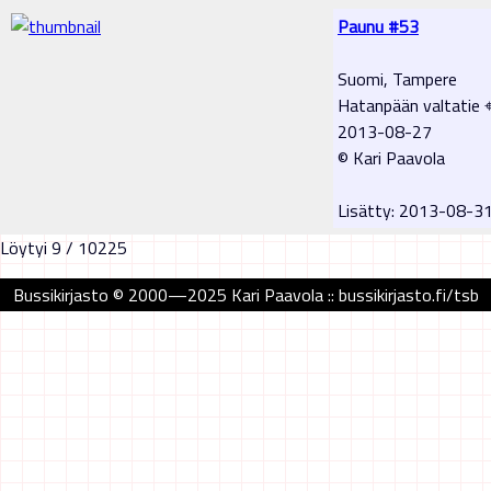
Paunu #53
Suomi, Tampere
Hatanpään valtatie 
2013-08-27
© Kari Paavola
Lisätty: 2013-08-3
Löytyi 9 / 10225
Bussikirjasto © 2000—2025 Kari Paavola :: bussikirjasto.fi/tsb