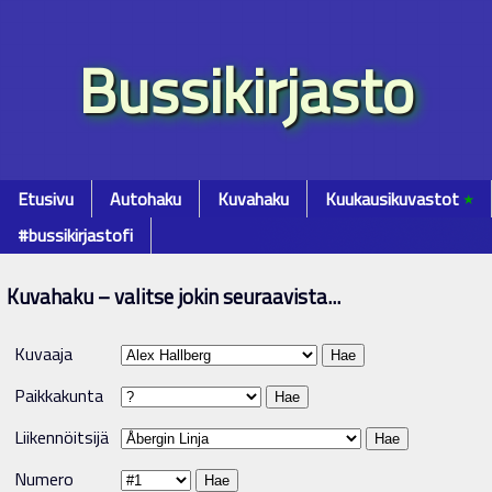
Bussikirjasto
Etusivu
Autohaku
Kuvahaku
Kuukausikuvastot
٭
#bussikirjastofi
Kuvahaku – valitse jokin seuraavista...
Kuvaaja
Paikkakunta
Liikennöitsijä
Numero