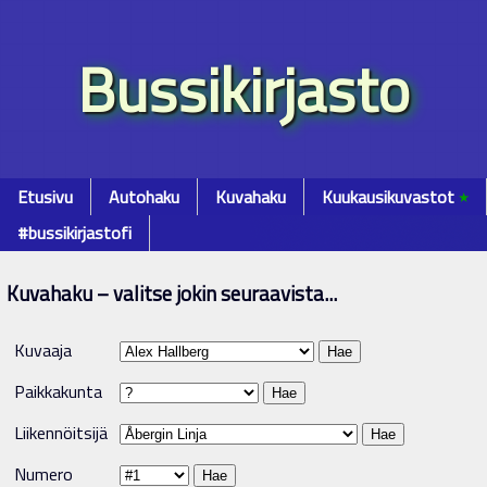
Bussikirjasto
Etusivu
Autohaku
Kuvahaku
Kuukausikuvastot
٭
#bussikirjastofi
Kuvahaku – valitse jokin seuraavista...
Kuvaaja
Paikkakunta
Liikennöitsijä
Numero