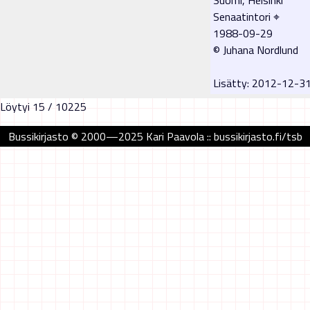
Senaatintori ⌖
1988-09-29
© Juhana Nordlund
Lisätty: 2012-12-
Löytyi 15 / 10225
Bussikirjasto © 2000—2025 Kari Paavola :: bussikirjasto.fi/tsb