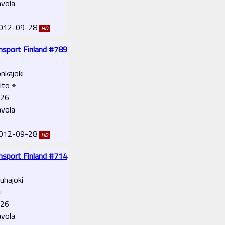
avola
 2012-09-28
HD
ansport Finland #789
nkajoki
lto ⌖
-26
avola
 2012-09-28
HD
ansport Finland #714
uhajoki
⌖
-26
avola