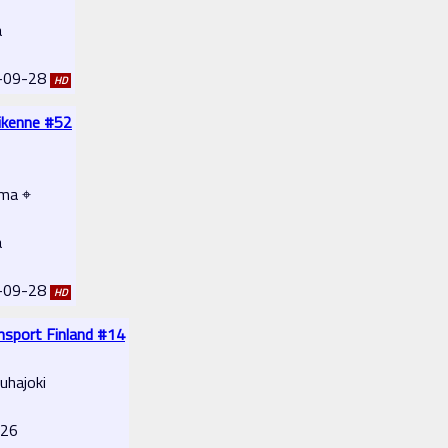
a
2-09-28
HD
ikenne #52
ema ⌖
a
2-09-28
HD
ansport Finland #14
uhajoki
-26