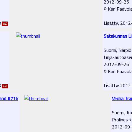
2012-09-26
© Kari Paavol
8
Lisätty: 201
HD
Satakunnan Li
Suomi, Närpiö
Linja-autoas
2012-09-26
© Kari Paavol
8
Lisätty: 201
HD
land #716
Veolia Tr
Suomi, Ka
Prolines ⌖
2012-09