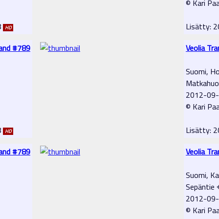
© Kari Pa
8
Lisätty:
HD
land #789
Veolia Tr
Suomi, Ho
Matkahuo
2012-09
© Kari Pa
8
Lisätty:
HD
land #789
Veolia Tr
Suomi, Ka
Sepäntie 
2012-09
© Kari Pa