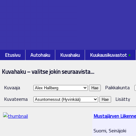
Etusivu
Autohaku
Kuvahaku
Kuukausikuvastot
٭
Kuvahaku – valitse jokin seuraavista...
Kuvaaja
Paikkakunta
Kuvateema
Lisätty
Mustajärven Liikenn
Suomi, Seinäjoki