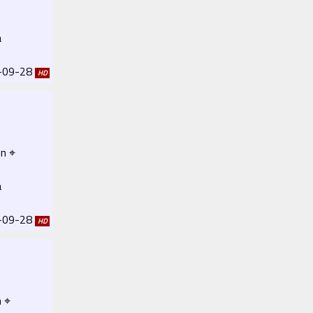
a
2-09-28
HD
n ⌖
a
2-09-28
HD
n ⌖