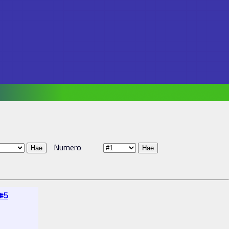
Numero
 #5