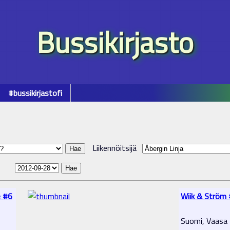
Bussikirjasto
#bussikirjastofi
Liikennöitsijä
e #6
Wiik & Ström
Suomi, Vaasa