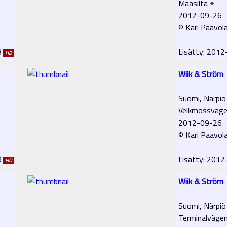
Maasilta ⌖
2012-09-26
© Kari Paavol
8
Lisätty: 201
HD
Wiik & Ström
Suomi, Närpiö
Velkmossväge
2012-09-26
© Kari Paavol
8
Lisätty: 201
HD
Wiik & Ström
Suomi, Närpiö
Terminalväge