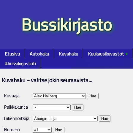
Bussikirjasto
Etusivu
Autohaku
Kuvahaku
Kuukausikuvastot
٭
#bussikirjastofi
Kuvahaku – valitse jokin seuraavista...
Kuvaaja
Paikkakunta
Liikennöitsijä
Numero