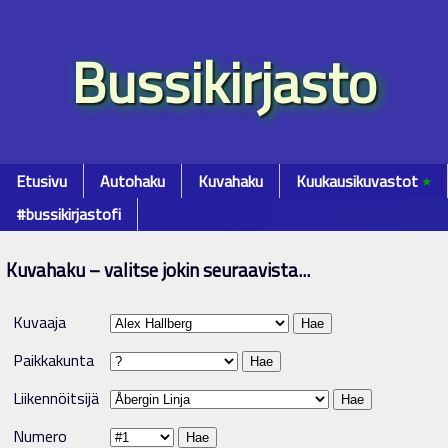
Bussikirjasto
Etusivu
Autohaku
Kuvahaku
Kuukausikuvastot
٭
#bussikirjastofi
Kuvahaku – valitse jokin seuraavista...
Kuvaaja
Paikkakunta
Liikennöitsijä
Numero