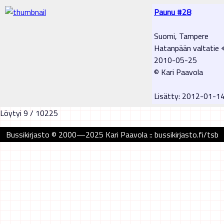
Paunu #28
Suomi, Tampere
Hatanpään valtatie 
2010-05-25
© Kari Paavola
Lisätty: 2012-01-1
Löytyi 9 / 10225
Bussikirjasto © 2000—2025 Kari Paavola :: bussikirjasto.fi/tsb