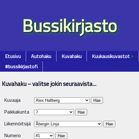
Bussikirjasto
Etusivu
Autohaku
Kuvahaku
Kuukausikuvastot
٭
#bussikirjastofi
Kuvahaku – valitse jokin seuraavista...
Kuvaaja
Paikkakunta
Liikennöitsijä
Numero