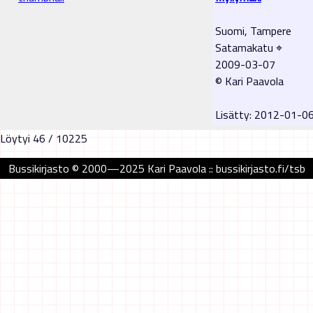
Suomi, Tampere
Satamakatu ⌖
2009-03-07
© Kari Paavola
Lisätty: 2012-01-0
Löytyi 46 / 10225
Bussikirjasto © 2000—2025 Kari Paavola :: bussikirjasto.fi/tsb